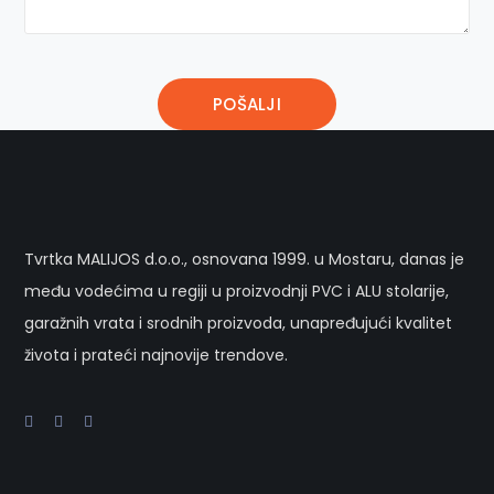
Tvrtka MALIJOS d.o.o., osnovana 1999. u Mostaru, danas je
među vodećima u regiji u proizvodnji PVC i ALU stolarije,
garažnih vrata i srodnih proizvoda, unapređujući kvalitet
života i prateći najnovije trendove.